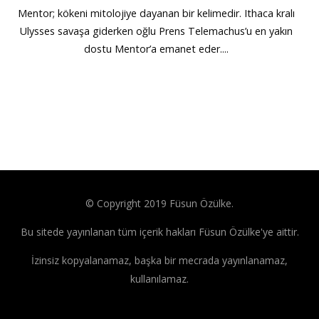
Mentor; kökeni mitolojiye dayanan bir kelimedir. Ithaca kralı
Ulysses savaşa giderken oğlu Prens Telemachus’u en yakın
dostu Mentor’a emanet eder....
© Copyright 2019 Füsun Özülke.
Bu sitede yayınlanan tüm içerik hakları Füsun Özülke'ye aittir.
İzinsiz kopyalanamaz, başka bir mecrada yayınlanamaz,
kullanılamaz.