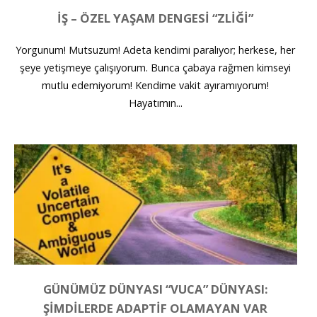
İŞ – ÖZEL YAŞAM DENGESI “ZLIĞI”
Yorgunum! Mutsuzum! Adeta kendimi paralıyor; herkese, her
şeye yetişmeye çalışıyorum. Bunca çabaya rağmen kimseyi
mutlu edemiyorum! Kendime vakit ayıramıyorum!
Hayatımın...
GÜNÜMÜZ DÜNYASI “VUCA” DÜNYASI:
ŞIMDILERDE ADAPTIF OLAMAYAN VAR