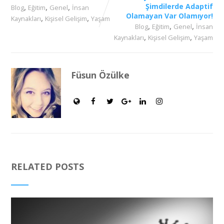
,
,
,
Şimdilerde Adaptif
Blog
Eğitim
Genel
İnsan
Olamayan Var Olamıyor!
,
,
Kaynakları
Kişisel Gelişim
Yaşam
,
,
,
Blog
Eğitim
Genel
İnsan
,
,
Kaynakları
Kişisel Gelişim
Yaşam
Füsun Özülke
RELATED POSTS