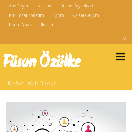
Ana Sayfa
Hakkında
İnsan Kaynakları
Kurumsal Yönetim
Eğitim
Kişisel Gelişim
Konuk Yazar
İletişim
Füsun Özülke
Kişisel Web Sitesi