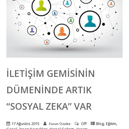
İLETIŞIM GEMISININ
DÜMENINDE ARTIK
“SOSYAL ZEKA” VAR
,
,
17 Ağustos 2015
Off
Blog
Eğitim
Füsun Özülke
,
,
,
Genel
İnsan Kaynakları
Kişisel Gelişim
Yaşam