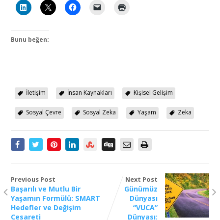
Bunu beğen:
İletişim
İnsan Kaynakları
Kişisel Gelişim
Sosyal Çevre
Sosyal Zeka
Yaşam
Zeka
Previous Post
Next Post
Başarılı ve Mutlu Bir
Günümüz
Yaşamın Formülü: SMART
Dünyası
Hedefler ve Değişim
“VUCA”
Cesareti
Dünyası: