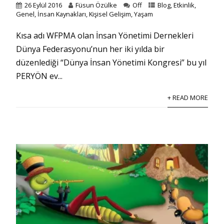
26 Eylül 2016
Füsun Özülke
Off
Blog
,
Etkinlik
,
Genel
,
İnsan Kaynakları
,
Kişisel Gelişim
,
Yaşam
Kısa adı WFPMA olan İnsan Yönetimi Dernekleri
Dünya Federasyonu’nun her iki yılda bir
düzenlediği “Dünya İnsan Yönetimi Kongresi” bu yıl
PERYÖN ev...
+ READ MORE