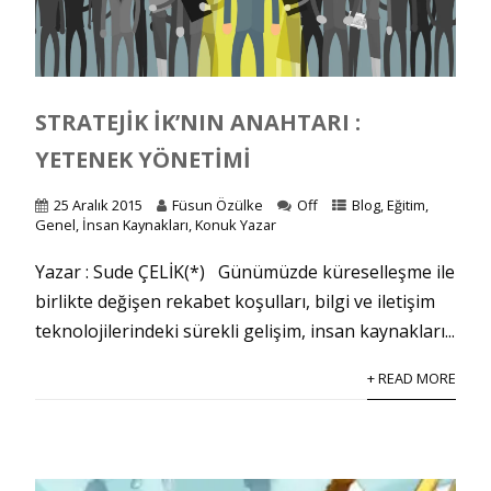
STRATEJIK İK’NIN ANAHTARI :
YETENEK YÖNETIMI
25 Aralık 2015
Füsun Özülke
Off
Blog
,
Eğitim
,
Genel
,
İnsan Kaynakları
,
Konuk Yazar
Yazar : Sude ÇELİK(*) Günümüzde küreselleşme ile
birlikte değişen rekabet koşulları, bilgi ve iletişim
teknolojilerindeki sürekli gelişim, insan kaynakları...
+ READ MORE