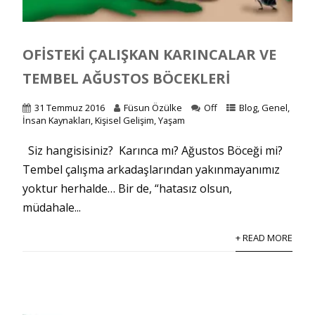
OFISTEKI ÇALIŞKAN KARINCALAR VE
TEMBEL AĞUSTOS BÖCEKLERI
31 Temmuz 2016
Füsun Özülke
Off
Blog
,
Genel
,
İnsan Kaynakları
,
Kişisel Gelişim
,
Yaşam
Siz hangisisiniz? Karınca mı? Ağustos Böceği mi?
Tembel çalışma arkadaşlarından yakınmayanımız
yoktur herhalde… Bir de, “hatasız olsun,
müdahale...
+ READ MORE