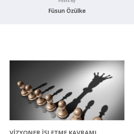
Posts by
Füsun Özülke
VIZYONER İŞLETME KAVRAMI