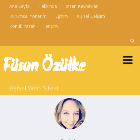
Ana Sayfa
Hakkında
İnsan Kaynakları
Kurumsal Yönetim
Eğitim
Kişisel Gelişim
Konuk Yazar
İletişim
Füsun Özülke
Kişisel Web Sitesi