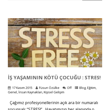
İŞ YAŞAMININ KÖTÜ ÇOCUĞU : STRES!
17 Kasım 2015
Füsun Özülke
Off
Blog
,
Eğitim
,
Genel
,
İnsan Kaynakları
,
Kişisel Gelişim
Çağımız profesyonellerinin açık ara bir numaralı
sorunsalı: “STRES!” Hayatımızın her alanında o