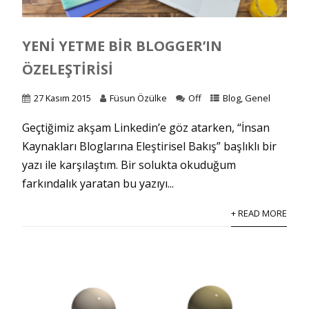
YENI YETME BIR BLOGGER’IN
ÖZELEŞTIRISI
27 Kasım 2015
Füsun Özülke
Off
Blog
,
Genel
Geçtiğimiz akşam Linkedin’e göz atarken, “İnsan
Kaynakları Bloglarına Eleştirisel Bakış” başlıklı bir
yazı ile karşılaştım. Bir solukta okuduğum
farkındalık yaratan bu yazıyı...
+ READ MORE