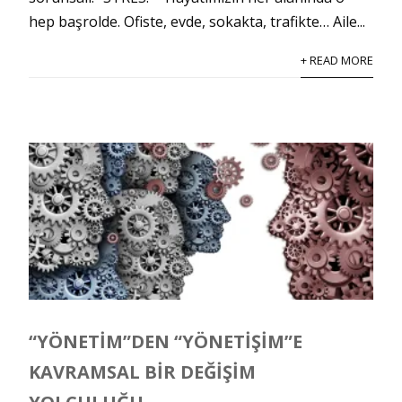
hep başrolde. Ofiste, evde, sokakta, trafikte… Aile...
+ READ MORE
“YÖNETIM”DEN “YÖNETIŞIM”E
KAVRAMSAL BIR DEĞIŞIM