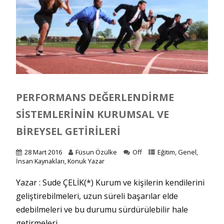
PERFORMANS DEĞERLENDIRME
SISTEMLERININ KURUMSAL VE
BIREYSEL GETIRILERI
28 Mart 2016
Füsun Özülke
Off
Eğitim
,
Genel
,
İnsan Kaynakları
,
Konuk Yazar
Yazar : Sude ÇELİK(*) Kurum ve kişilerin kendilerini
geliştirebilmeleri, uzun süreli başarılar elde
edebilmeleri ve bu durumu sürdürülebilir hale
getirmeleri...