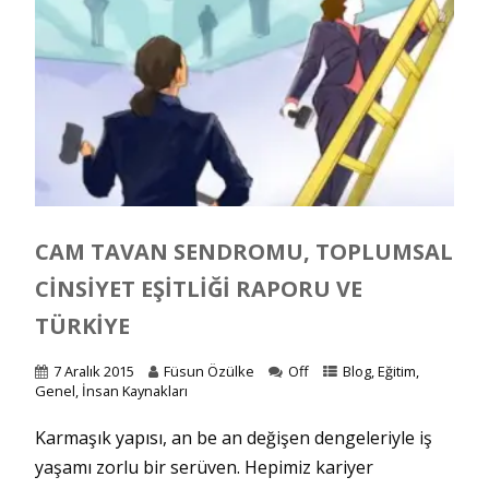
CAM TAVAN SENDROMU, TOPLUMSAL
CINSIYET EŞITLIĞI RAPORU VE
TÜRKIYE
7 Aralık 2015
Füsun Özülke
Off
Blog
,
Eğitim
,
Genel
,
İnsan Kaynakları
Karmaşık yapısı, an be an değişen dengeleriyle iş
yaşamı zorlu bir serüven. Hepimiz kariyer