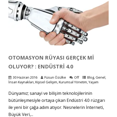
OTOMASYON RÜYASI GERÇEK MI
OLUYOR? : ENDÜSTRI 4.0
30 Haziran 2016
Füsun Özülke
Off
Blog
,
Genel
,
İnsan Kaynakları
,
Kişisel Gelişim
,
Kurumsal Yönetim
,
Yaşam
Dünyamız; sanayi ve bilişim teknolojilerinin
bütünleşmesiyle ortaya çıkan Endüstri 4.0 rüzgarı
ile yeni bir çağa adım atıyor. Nesnelerin İnterneti,
Büyük Veri,...