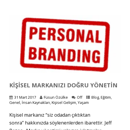
KIŞISEL MARKANIZI DOĞRU YÖNETIN
31 Mart 2017
Füsun Özülke
Off
Blog
,
Eğitim
,
Genel
,
İnsan Kaynakları
,
Kişisel Gelişim
,
Yaşam
Kişisel markanız “siz odadan çıktıktan
sonra” hakkınızda söylenenlerden ibarettir. Jeff