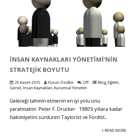
İNSAN KAYNAKLARI YÖNETIMI’NIN
STRATEJIK BOYUTU
25 Kasım 2015
Füsun Özülke
Off
Blog
,
Eğitim
,
Genel
,
İnsan Kaynakları
,
Kurumsal Yönetim
Geleceği tahmin etmenin en iyi yolu onu
yaratmaktır. Peter F. Drucker 1980’li yıllara kadar
hakimiyetini sürdüren Taylorist ve Fordist...
+ READ MORE