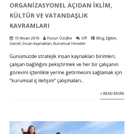
ORGANIZASYONEL AÇIDAN İKLIM,
KÜLTÜR VE VATANDAŞLIK
KAVRAMLARI
15 Nisan 2016
Füsun Özülke
Off
Blog
,
Eğitim
,
Genel
,
İnsan Kaynakları
,
Kurumsal Yönetim
Günümüzde stratejik insan kaynakları birimleri,
çalışan bağlılığını pekiştirmek ve her bir çalışanın
görevini içtenlikle yerine getirmesini sağlamak için
“kurumsal iç iletişim” çalışmaları...
+ READ MORE