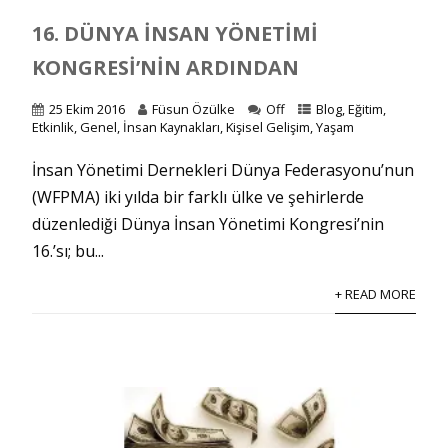
16. DÜNYA İNSAN YÖNETIMI
KONGRESI’NIN ARDINDAN
25 Ekim 2016
Füsun Özülke
Off
Blog
,
Eğitim
,
Etkinlik
,
Genel
,
İnsan Kaynakları
,
Kişisel Gelişim
,
Yaşam
İnsan Yönetimi Dernekleri Dünya Federasyonu’nun
(WFPMA) iki yılda bir farklı ülke ve şehirlerde
düzenlediği Dünya İnsan Yönetimi Kongresi’nin
16.’sı; bu...
+ READ MORE