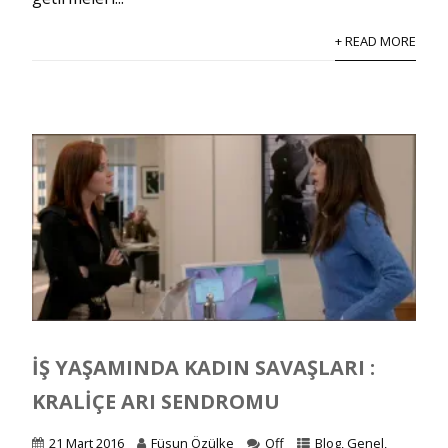
+ READ MORE
İŞ YAŞAMINDA KADIN SAVAŞLARI :
KRALIÇE ARI SENDROMU
21 Mart 2016
Füsun Özülke
Off
Blog
,
Genel
,