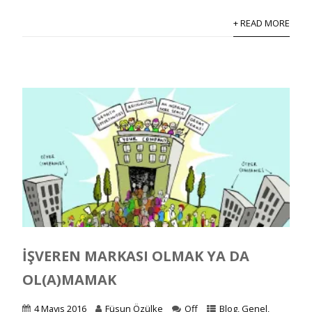
+ READ MORE
İŞVEREN MARKASI OLMAK YA DA
OL(A)MAMAK
4 Mayıs 2016
Füsun Özülke
Off
Blog
,
Genel
,