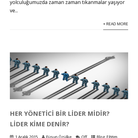
yolculuğumuzda zaman zaman tıkanmalar yaşıyor
ve...
+ READ MORE
HER YÖNETICI BIR LIDER MIDIR?
LIDER KIME DENIR?
1 Aralık 2015
Füsun Özülke
Off
Blog
,
Eğitim
,