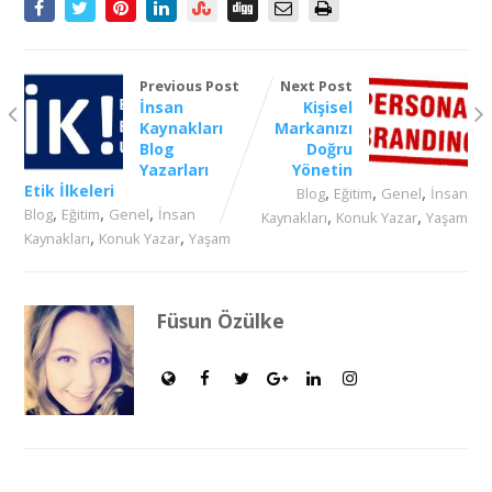
Previous Post
Next Post
İnsan
Kişisel
Kaynakları
Markanızı
Blog
Doğru
Yazarları
Yönetin
Etik İlkeleri
,
,
,
Blog
Eğitim
Genel
İnsan
,
,
,
Blog
Eğitim
Genel
İnsan
,
,
Kaynakları
Konuk Yazar
Yaşam
,
,
Kaynakları
Konuk Yazar
Yaşam
Füsun Özülke