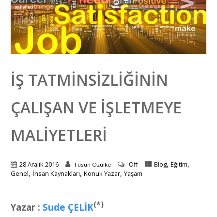
İŞ TATMINSIZLIĞININ
ÇALIŞAN VE İŞLETMEYE
MALIYETLERI
,
,
28 Aralık 2016
Off
Blog
Eğitim
Füsun Özülke
,
,
,
Genel
İnsan Kaynakları
Konuk Yazar
Yaşam
(*)
Yazar :
Sude ÇELİK