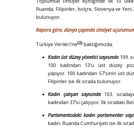
Toplumsal cinsiyet eşitliğinde ilk 10 ülke 
Ruanda, Filipinler, İsviçre, Slovenya ve Ye
bulunuyor.
Rapora göre, dünya çapında cinsiyet uçurumunu
(2)
Türkiye Verileri’ne
baktığımızda;
Kadın üst düzey yönetici sayısında
109. s
100 kadından 13’ü üst düzey poz
yapıyor. 100 kadından 57’sinin üst dü
Filipinler ise ilk sırada bulunuyor.
Kadın çalışan sayısında
103. sıraday
kadından 37’si çalışıyor. İlk sıradaki B
Parlamentodaki kadın parlamenter say
kadın. Ruanda Cumhuriyeti ise ilk sırad