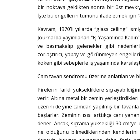
bir noktaya geldikten sonra bir üst mevki
İşte bu engellerin tümünü ifade etmek için
“
Kavram, 1970’li yıllarda “glass ceiling” ism
Journal’da yayımlanan “İş Yaşamında Kadın”
ve basmakalıp gelenekler gibi nedenlerl
zorlaştırıcı, yapay ve görünmeyen engelleri 
köken gibi sebeplerle iş yaşamında karşılaştı
Cam tavan sendromu üzerine anlatılan ve b
Pirelerin farklı yüksekliklere sıçrayabildi
verir. Altına metal bir zemin yerleştirdikle
üzerini de yine camdan yapılmış bir tavanla
başlarlar. Zeminin ısısı arttıkça canı yana
dener. Ancak, sıçrama yüksekliği 30 cm.’ye
ne olduğunu bilmediklerinden kendilerini