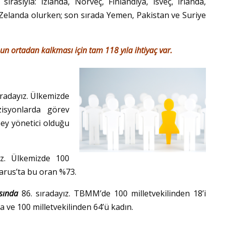
sırasıyla: İzlanda, Norveç, Finlandiya, İsveç, İrlanda,
ni Zelanda olurken; son sırada Yemen, Pakistan ve Suriye
n ortadan kalkması için tam 118 yıla ihtiyaç var.
ıradayız. Ülkemizde
isyonlarda görev
zey yönetici olduğu
ız. Ülkemizde 100
elarus’ta bu oran %73.
ısında
86. sıradayız. TBMM’de 100 milletvekilinden 18’i
a ve 100 milletvekilinden 64’ü kadın.