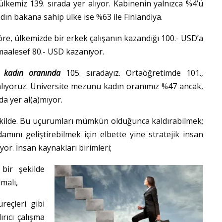
 ülkemiz 139. sırada yer alıyor. Kabinenin yalnızca %4’ü
ın bakana sahip ülke ise %63 ile Finlandiya.
öre, ülkemizde bir erkek çalışanın kazandığı 100.- USD’a
 maalesef 80.- USD kazanıyor.
ar kadın oranında
105. sıradayız. Ortaöğretimde 101.,
alıyoruz. Üniversite mezunu kadın oranımız %47 ancak,
da yer al(a)mıyor.
kilde. Bu uçurumları mümkün olduğunca kaldırabilmek;
damını geliştirebilmek için elbette yine stratejik insan
or. İnsan kaynakları birimleri;
bir şekilde
malı,
üreçleri gibi
rıcı çalışma