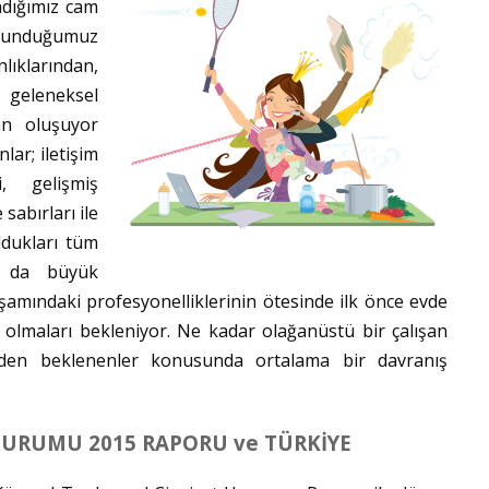
adığımız cam
lunduğumuz
klarından,
n geleneksel
an oluşuyor
lar; iletişim
, gelişmiş
sabırları ile
ldukları tüm
a da büyük
yaşamındaki profesyonelliklerinin ötesinde ilk önce evde
olmaları bekleniyor. Ne kadar olağanüstü bir çalışan
nden beklenenler konusunda ortalama bir davranış
ÇURUMU 2015 RAPORU ve TÜRKİYE