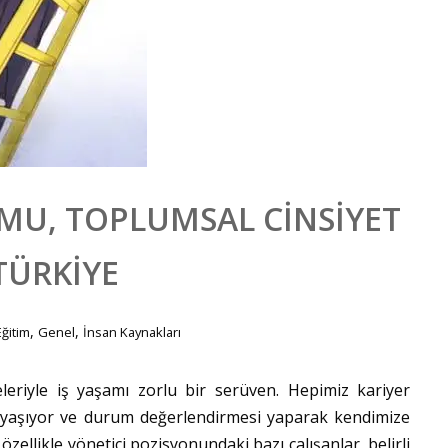
U, TOPLUMSAL CINSIYET
TÜRKIYE
,
,
Eğitim
Genel
İnsan Kaynakları
eriyle iş yaşamı zorlu bir serüven. Hepimiz kariyer
aşıyor ve durum değerlendirmesi yaparak kendimize
özellikle yönetici pozisyonundaki bazı çalışanlar, belirli