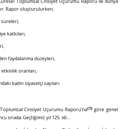
 Küresel Toplumsal Cinsiyet Uçurumu Raporu ile dünya
or. Rapor oluşturulurken;
süreleri,
e katkıları,
i,
rden faydalanma düzeyleri,
 etkinlik oranları,
aki kadın siyasetçi sayıları
(1)
l Toplumsal Cinsiyet Uçurumu Raporu’na
göre genel
u sırada. Geçtiğimiz yıl 125. idi…