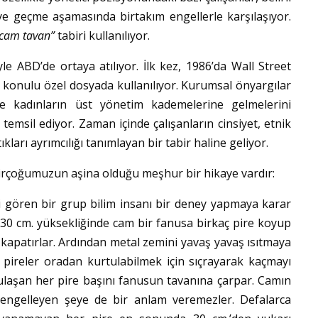
ye geçme aşamasında birtakım engellerle karşılaşıyor.
cam tavan”
tabiri kullanılıyor.
iyle ABD’de ortaya atılıyor. İlk kez, 1986’da Wall Street
 konulu özel dosyada kullanılıyor. Kurumsal önyargılar
e kadınların üst yönetim kademelerine gelmelerini
temsil ediyor. Zaman içinde çalışanların cinsiyet, etnik
kları ayrımcılığı tanımlayan bir tabir haline geliyor.
irçoğumuzun aşina olduğu meşhur bir hikaye vardır:
ğini gören bir grup bilim insanı bir deney yapmaya karar
ri 30 cm. yüksekliğinde cam bir fanusa birkaç pire koyup
 kapatırlar. Ardından metal zemini yavaş yavaş ısıtmaya
n pireler oradan kurtulabilmek için sıçrayarak kaçmayı
 ulaşan her pire başını fanusun tavanına çarpar. Camın
 engelleyen şeye de bir anlam veremezler. Defalarca