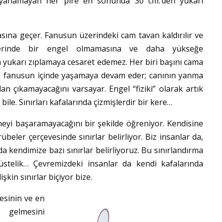
ayanamayan her pire en sonunda 30 cm.’den yukarı
asına geçer. Fanusun üzerindeki cam tavan kaldırılır ve
önlerinde bir engel olmamasına ve daha yükseğe
n yukarı zıplamaya cesaret edemez. Her biri başını cama
le fanusun içinde yaşamaya devam eder; canının yanma
n çıkamayacağını varsayar. Engel “fiziki” olarak artık
ile. Sınırları kafalarında çizmişlerdir bir kere…
 neyi başaramayacağını bir şekilde öğreniyor. Kendisine
eler çerçevesinde sınırlar belirliyor. Biz insanlar da,
kendimize bazı sınırlar belirliyoruz. Bu sınırlandırma
r üstelik… Çevremizdeki insanlar da kendi kafalarında
şkin sınırlar biçiyor bize.
lesinin ve en
 gelmesini