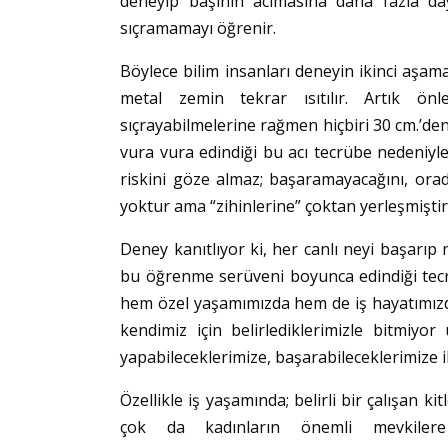
deneyip başının acımasına daha fazla d
sıçramamayı öğrenir.
Böylece bilim insanları deneyin ikinci aşam
metal zemin tekrar ısıtılır. Artık 
sıçrayabilmelerine rağmen hiçbiri 30 cm.’de
vura vura edindiği bu acı tecrübe nedeniy
riskini göze almaz; başaramayacağını, orada
yoktur ama “zihinlerine” çoktan yerleşmiştir b
Deney kanıtlıyor ki, her canlı neyi başarıp
bu öğrenme serüveni boyunca edindiği tecrüb
hem özel yaşamımızda hem de iş hayatımızda 
kendimiz için belirlediklerimizle bitmiyo
yapabileceklerimize, başarabileceklerimize ili
Özellikle iş yaşamında; belirli bir çalışan kit
çok da kadınların önemli mevkilere