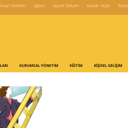
umsal Yönetim
Eğitim
Kişisel Gelişim
Konuk Yazar
İletiş
LARI
KURUMSAL YÖNETIM
EĞITIM
KIŞISEL GELIŞIM