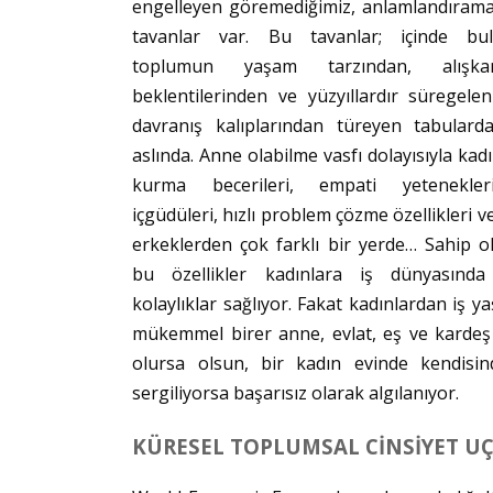
engelleyen göremediğimiz, anlamlandıram
tavanlar var. Bu tavanlar; içinde bu
toplumun yaşam tarzından, alışkanlı
beklentilerinden ve yüzyıllardır süregele
davranış kalıplarından türeyen tabulard
aslında. Anne olabilme vasfı dolayısıyla kadın
kurma becerileri, empati yetenekleri
içgüdüleri, hızlı problem çözme özellikleri ve 
erkeklerden çok farklı bir yerde… Sahip o
bu özellikler kadınlara iş dünyasınd
kolaylıklar sağlıyor. Fakat kadınlardan iş 
mükemmel birer anne, evlat, eş ve kardeş 
olursa olsun, bir kadın evinde kendisi
sergiliyorsa başarısız olarak algılanıyor.
KÜRESEL TOPLUMSAL CİNSİYET U