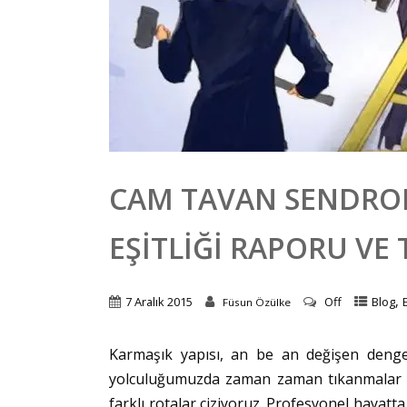
CAM TAVAN SENDROM
EŞITLIĞI RAPORU VE 
,
7 Aralık 2015
Off
Blog
Füsun Özülke
Karmaşık yapısı, an be an değişen dengel
yolculuğumuzda zaman zaman tıkanmalar y
farklı rotalar çiziyoruz. Profesyonel hayatta 