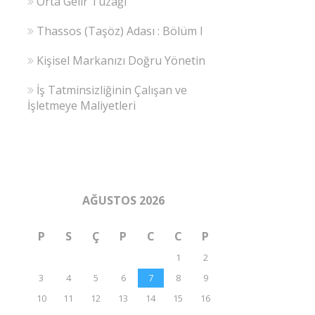
Orta Gelir Tuzağı
Thassos (Taşöz) Adası : Bölüm I
Kişisel Markanızı Doğru Yönetin
İş Tatminsizliğinin Çalışan ve
İşletmeye Maliyetleri
AĞUSTOS 2026
P
S
Ç
P
C
C
P
1
2
3
4
5
6
7
8
9
10
11
12
13
14
15
16