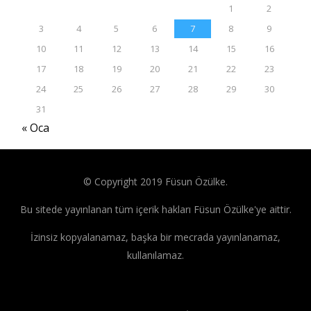
1
2
3
4
5
6
7
8
9
10
11
12
13
14
15
16
17
18
19
20
21
22
23
24
25
26
27
28
29
30
31
« Oca
© Copyright 2019 Füsun Özülke.
Bu sitede yayınlanan tüm içerik hakları Füsun Özülke'ye aittir.
İzinsiz kopyalanamaz, başka bir mecrada yayınlanamaz,
kullanılamaz.