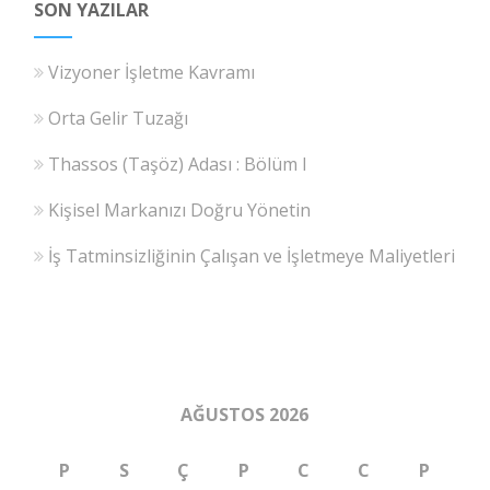
SON YAZILAR
Vizyoner İşletme Kavramı
Orta Gelir Tuzağı
Thassos (Taşöz) Adası : Bölüm I
Kişisel Markanızı Doğru Yönetin
İş Tatminsizliğinin Çalışan ve İşletmeye Maliyetleri
AĞUSTOS 2026
P
S
Ç
P
C
C
P