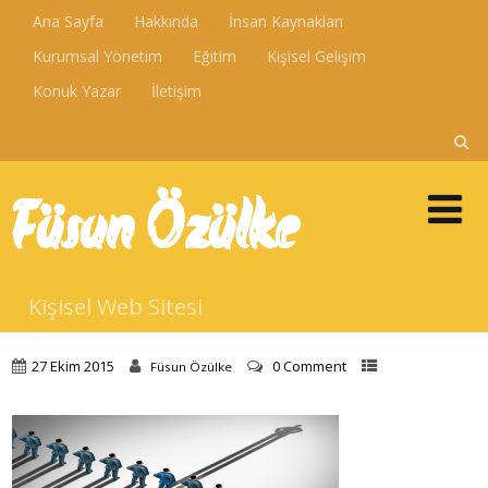
Ana Sayfa
Hakkında
İnsan Kaynakları
Kurumsal Yönetim
Eğitim
Kişisel Gelişim
Konuk Yazar
İletişim
Füsun Özülke
Kişisel Web Sitesi
27 Ekim 2015
0 Comment
Füsun Özülke