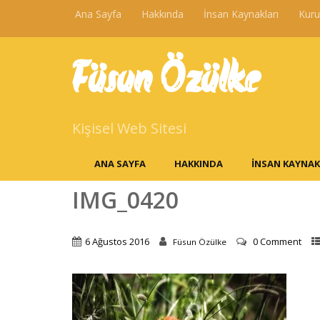
Ana Sayfa
Hakkında
İnsan Kaynakları
Kur
Füsun Özülke
Kişisel Web Sitesi
ANA SAYFA
HAKKINDA
İNSAN KAYNAK
IMG_0420
6 Ağustos 2016
0 Comment
Füsun Özülke