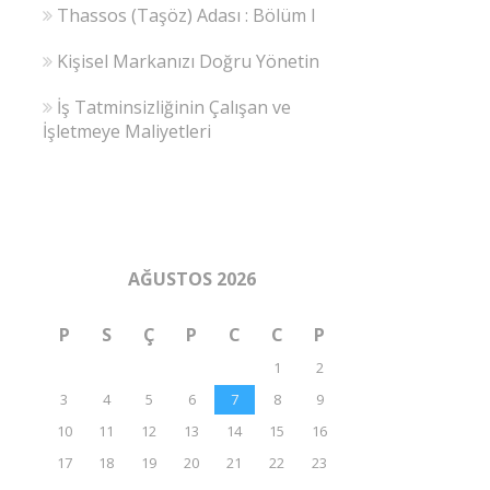
Thassos (Taşöz) Adası : Bölüm I
Kişisel Markanızı Doğru Yönetin
İş Tatminsizliğinin Çalışan ve
İşletmeye Maliyetleri
AĞUSTOS 2026
P
S
Ç
P
C
C
P
1
2
3
4
5
6
7
8
9
10
11
12
13
14
15
16
17
18
19
20
21
22
23