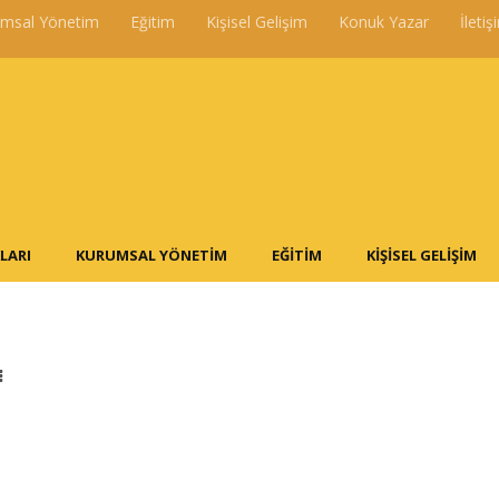
umsal Yönetim
Eğitim
Kişisel Gelişim
Konuk Yazar
İletiş
LARI
KURUMSAL YÖNETIM
EĞITIM
KIŞISEL GELIŞIM