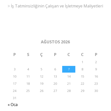
İş Tatminsizliğinin Çalışan ve İşletmeye Maliyetleri
AĞUSTOS 2026
P
S
Ç
P
C
C
P
1
2
3
4
5
6
7
8
9
10
11
12
13
14
15
16
17
18
19
20
21
22
23
24
25
26
27
28
29
30
31
« Oca