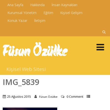
Ana Sayfa
Hakkında
İnsan Kaynakları
Kurumsal Yönetim
Eğitim
Kişisel Gelişim
Konuk Yazar
İletişim
Füsun Özülke
Kişisel Web Sitesi
IMG_5839
25 Ağustos 2015
0 Comment
Füsun Özülke