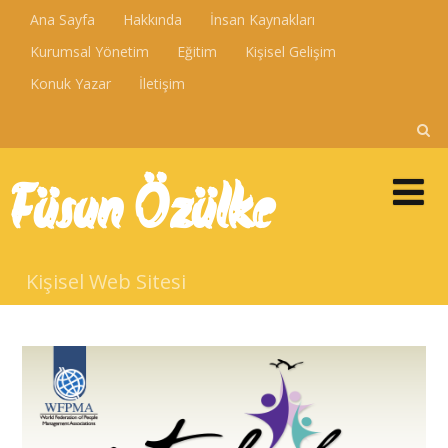
Ana Sayfa
Hakkında
İnsan Kaynakları
Kurumsal Yönetim
Eğitim
Kişisel Gelişim
Konuk Yazar
İletişim
Füsun Özülke
Kişisel Web Sitesi