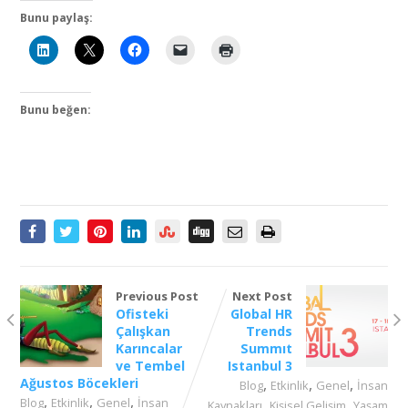
Bunu paylaş:
Bunu beğen:
Previous Post
Next Post
Ofisteki
Global HR
Çalışkan
Trends
Karıncalar
Summıt
ve Tembel
Istanbul 3
Ağustos Böcekleri
,
,
,
Blog
Etkinlik
Genel
İnsan
,
,
,
Blog
Etkinlik
Genel
İnsan
,
,
Kaynakları
Kişisel Gelişim
Yaşam