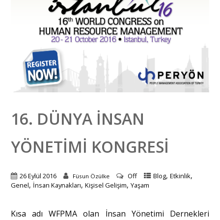
16. DÜNYA İNSAN
YÖNETIMI KONGRESI
,
,
26 Eylül 2016
Off
Blog
Etkinlik
Füsun Özülke
,
,
,
Genel
İnsan Kaynakları
Kişisel Gelişim
Yaşam
Kısa adı WFPMA olan İnsan Yönetimi Dernekleri