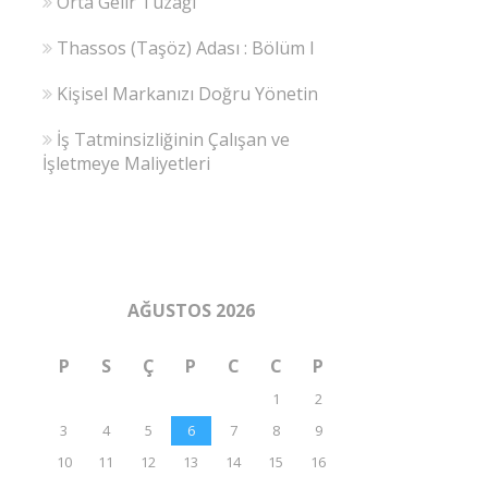
Orta Gelir Tuzağı
Thassos (Taşöz) Adası : Bölüm I
Kişisel Markanızı Doğru Yönetin
İş Tatminsizliğinin Çalışan ve
İşletmeye Maliyetleri
AĞUSTOS 2026
P
S
Ç
P
C
C
P
1
2
3
4
5
6
7
8
9
10
11
12
13
14
15
16