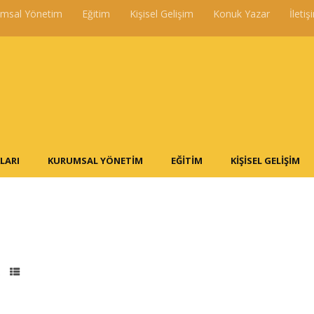
umsal Yönetim
Eğitim
Kişisel Gelişim
Konuk Yazar
İletiş
LARI
KURUMSAL YÖNETIM
EĞITIM
KIŞISEL GELIŞIM
t