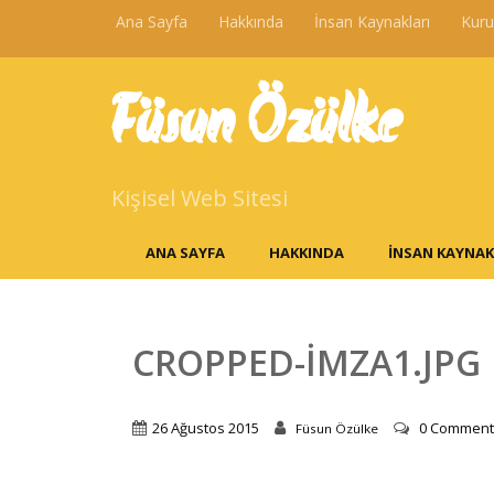
Ana Sayfa
Hakkında
İnsan Kaynakları
Kur
Füsun Özülke
Kişisel Web Sitesi
ANA SAYFA
HAKKINDA
İNSAN KAYNAK
CROPPED-IMZA1.JPG
26 Ağustos 2015
0 Commen
Füsun Özülke