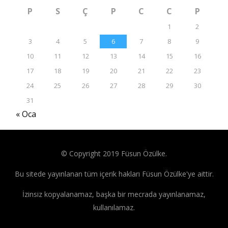
P
S
Ç
P
C
C
P
1
2
3
4
5
6
7
8
9
10
11
12
13
14
15
16
17
18
19
20
21
22
23
24
25
26
27
28
29
30
31
« Oca
© Copyright 2019 Füsun Özülke.
Bu sitede yayınlanan tüm içerik hakları Füsun Özülke'ye aittir.
İzinsiz kopyalanamaz, başka bir mecrada yayınlanamaz,
kullanılamaz.