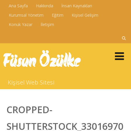
Ana Sayfa
Hakkında
İnsan Kaynakları
Kurumsal Yönetim
Eğitim
Kişisel Gelişim
Konuk Yazar
İletişim
Füsun Özülke
Kişisel Web Sitesi
CROPPED-
SHUTTERSTOCK_33016970