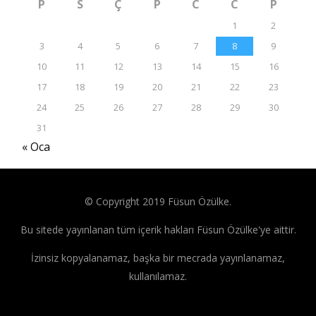
P
S
Ç
P
C
C
P
1
2
3
4
5
6
7
8
9
10
11
12
13
14
15
16
17
18
19
20
21
22
23
24
25
26
27
28
29
30
31
« Oca
© Copyright 2019 Füsun Özülke.
Bu sitede yayınlanan tüm içerik hakları Füsun Özülke'ye aittir.
İzinsiz kopyalanamaz, başka bir mecrada yayınlanamaz,
kullanılamaz.