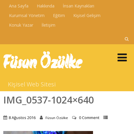
Ana Sayfa
Hakkında
İnsan Kaynakları
Kurumsal Yönetim
Eğitim
Kişisel Gelişim
Konuk Yazar
İletişim
Füsun Özülke
Kişisel Web Sitesi
IMG_0537-1024×640
8 Ağustos 2016
0 Comment
Füsun Özülke