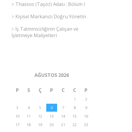
Thassos (Taşöz) Adası : Bölüm I
Kişisel Markanızı Doğru Yönetin
İş Tatminsizliğinin Çalışan ve
İşletmeye Maliyetleri
AĞUSTOS 2026
P
S
Ç
P
C
C
P
1
2
3
4
5
6
7
8
9
10
11
12
13
14
15
16
17
18
19
20
21
22
23