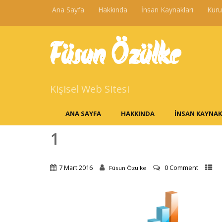
Ana Sayfa
Hakkında
İnsan Kaynakları
Kur
Füsun Özülke
Kişisel Web Sitesi
ANA SAYFA
HAKKINDA
İNSAN KAYNAK
1
7 Mart 2016
0 Comment
Füsun Özülke