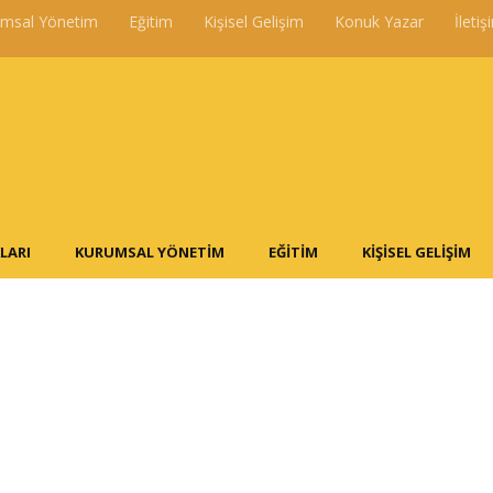
umsal Yönetim
Eğitim
Kişisel Gelişim
Konuk Yazar
İletiş
LARI
KURUMSAL YÖNETIM
EĞITIM
KIŞISEL GELIŞIM