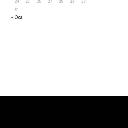
24
25
26
27
28
29
30
31
« Oca